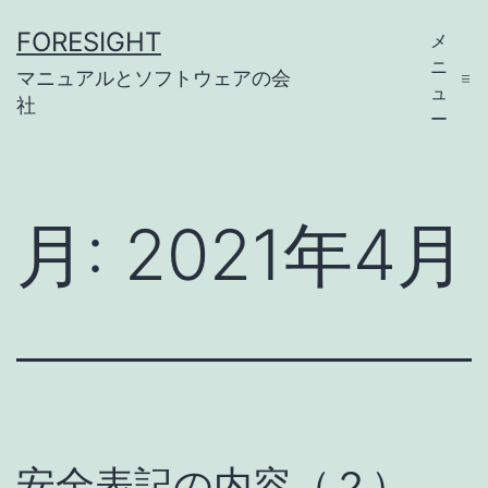
コ
FORESIGHT
メ
ン
ニ
マニュアルとソフトウェアの会
テ
ュ
社
ー
ン
ツ
へ
月:
2021年4月
ス
キ
ッ
プ
安全表記の内容（２）