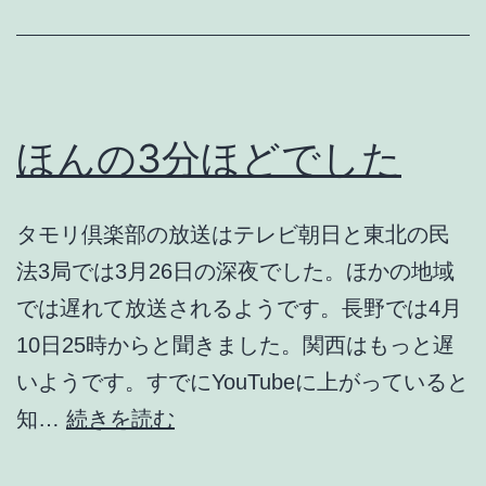
開
始
し
ま
ほんの3分ほどでした
す
タモリ倶楽部の放送はテレビ朝日と東北の民
法3局では3月26日の深夜でした。ほかの地域
では遅れて放送されるようです。長野では4月
10日25時からと聞きました。関西はもっと遅
いようです。すでにYouTubeに上がっていると
ほ
知…
続きを読む
ん