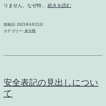
「警
りません。なぜ特…
続きを読む
告
表
投稿日:
2021年4月21日
示」
カテゴリー:
未分類
っ
て？
安全表記の見出しについ
て