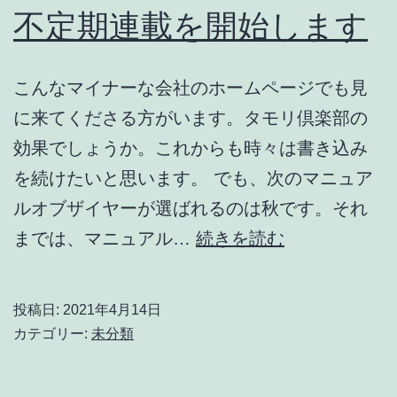
つ
不定期連載を開始します
い
て
こんなマイナーな会社のホームページでも見
に来てくださる方がいます。タモリ倶楽部の
効果でしょうか。これからも時々は書き込み
を続けたいと思います。 でも、次のマニュア
ルオブザイヤーが選ばれるのは秋です。それ
不
までは、マニュアル…
続きを読む
定
期
投稿日:
2021年4月14日
連
カテゴリー:
未分類
載
を