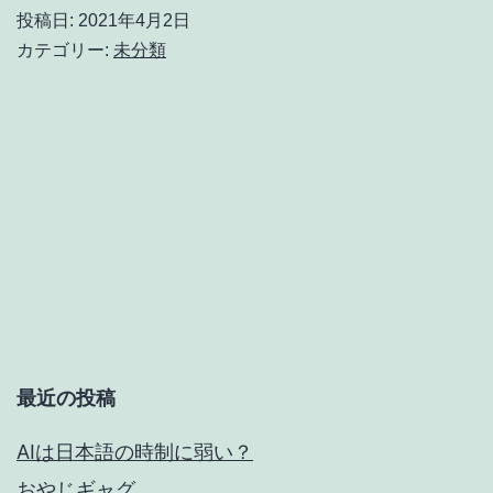
の
投稿日:
2021年4月2日
3
カテゴリー:
未分類
分
ほ
ど
で
し
た
最近の投稿
AIは日本語の時制に弱い？
おやじギャグ