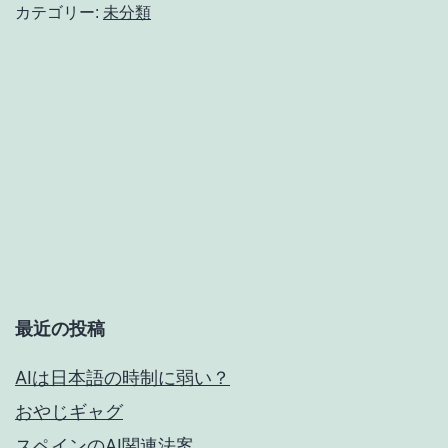
い
カテゴリー:
未分類
よ
う
だ
が、
お
か
し
な
自
最近の投稿
転
AIは日本語の時制に弱い？
車
おやじギャグ
の
スペインのAI関連法案
走