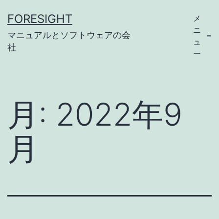
コ
FORESIGHT
メ
ン
ニ
マニュアルとソフトウェアの会
テ
ュ
社
ー
ン
ツ
へ
月:
2022年9
ス
キ
月
ッ
プ