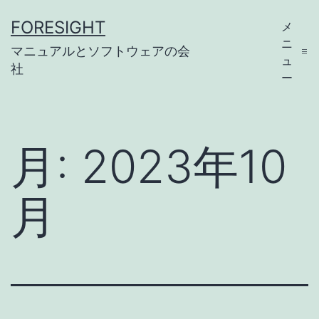
コ
FORESIGHT
メ
ン
ニ
マニュアルとソフトウェアの会
テ
ュ
社
ー
ン
ツ
へ
月:
2023年10
ス
キ
月
ッ
プ