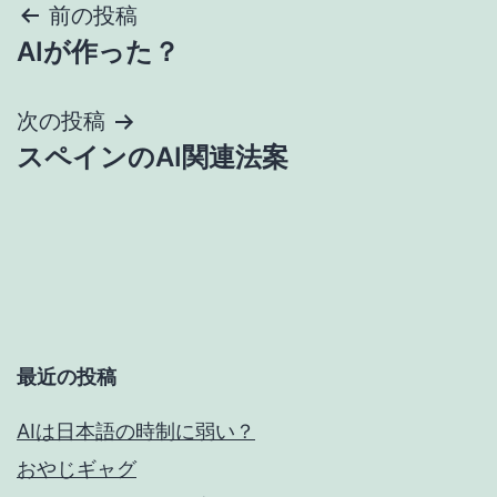
投
前の投稿
AIが作った？
稿
ナ
次の投稿
スペインのAI関連法案
ビ
ゲ
ー
シ
ョ
最近の投稿
ン
AIは日本語の時制に弱い？
おやじギャグ