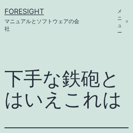
コ
FORESIGHT
メ
ン
ニ
マニュアルとソフトウェアの会
テ
ュ
社
ー
ン
ツ
へ
ス
下手な鉄砲と
キ
ッ
はいえこれは
プ